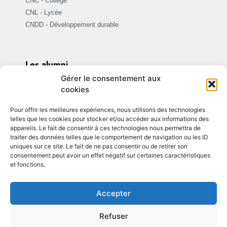
CNC - Collège
CNL - Lycée
CNDD - Développement durable
Les alumni
Assomption ensemble
Gérer le consentement aux
cookies
Être Alumni
Pour offrir les meilleures expériences, nous utilisons des technologies
Témoignages et actualités
telles que les cookies pour stocker et/ou accéder aux informations des
appareils. Le fait de consentir à ces technologies nous permettra de
traiter des données telles que le comportement de navigation ou les ID
uniques sur ce site. Le fait de ne pas consentir ou de retirer son
consentement peut avoir un effet négatif sur certaines caractéristiques
et fonctions.
© Copyright 2025. Tous droits réservés.
Accepter
Plan de site
Mentions légales
Refuser