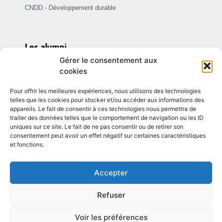
CNDD - Développement durable
Les alumni
Assomption ensemble
Gérer le consentement aux
cookies
Être Alumni
Pour offrir les meilleures expériences, nous utilisons des technologies
Témoignages et actualités
telles que les cookies pour stocker et/ou accéder aux informations des
appareils. Le fait de consentir à ces technologies nous permettra de
traiter des données telles que le comportement de navigation ou les ID
uniques sur ce site. Le fait de ne pas consentir ou de retirer son
consentement peut avoir un effet négatif sur certaines caractéristiques
et fonctions.
© Copyright 2025. Tous droits réservés.
Accepter
Plan de site
Mentions légales
Refuser
Voir les préférences
Site web réalisé par :
dixit-lagence