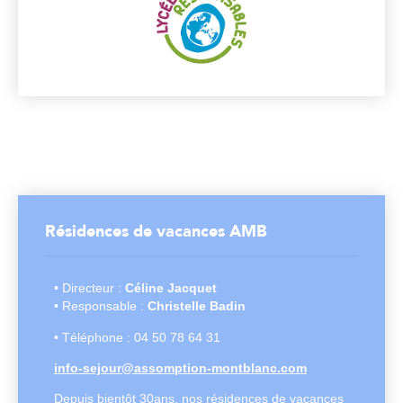
Résidences de vacances AMB
• Directeur :
Céline Jacquet
• Responsable :
Christelle Badin
• Téléphone : 04 50 78 64 31
info-sejour@assomption-montblanc.com
Depuis bientôt 30ans, nos résidences de vacances