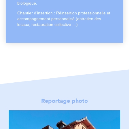
biologique.
Chantier d’insertion : Réinsertion professionnelle et
accompagnement personnalisé (entretien des
locaux, restauration collective …)
Reportage photo